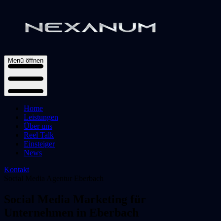
Menü öffnen
Home
Leistungen
Über uns
Reel Talk
Einsteiger
News
Kontakt
Social Media Agentur
Eberbach
Social Media Marketing für
Unternehmen in
Eberbach