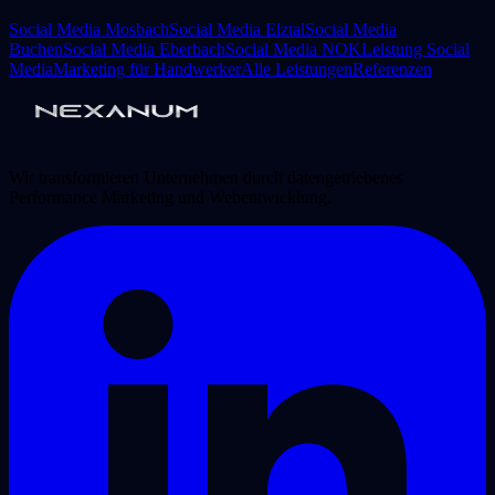
Social Media Mosbach
Social Media Elztal
Social Media
Buchen
Social Media Eberbach
Social Media NOK
Leistung Social
Media
Marketing für Handwerker
Alle Leistungen
Referenzen
Wir transformieren Unternehmen durch datengetriebenes
Performance Marketing und Webentwicklung.