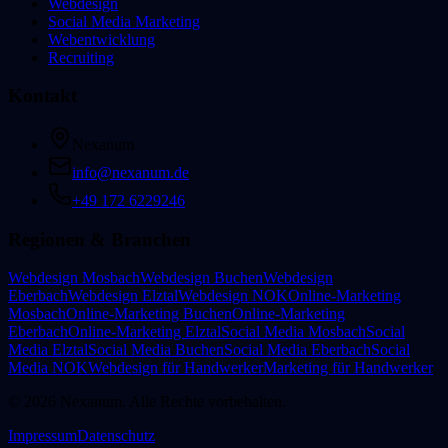
Webdesign
Social Media Marketing
Webentwicklung
Recruiting
Kontakt
Nexanum
info@nexanum.de
+49 172 6229246
Regionen & Branchen
Webdesign Mosbach
Webdesign Buchen
Webdesign
Eberbach
Webdesign Elztal
Webdesign NOK
Online-Marketing
Mosbach
Online-Marketing Buchen
Online-Marketing
Eberbach
Online-Marketing Elztal
Social Media Mosbach
Social
Media Elztal
Social Media Buchen
Social Media Eberbach
Social
Media NOK
Webdesign für Handwerker
Marketing für Handwerker
©
2026
Nexanum. Alle Rechte vorbehalten.
Impressum
Datenschutz