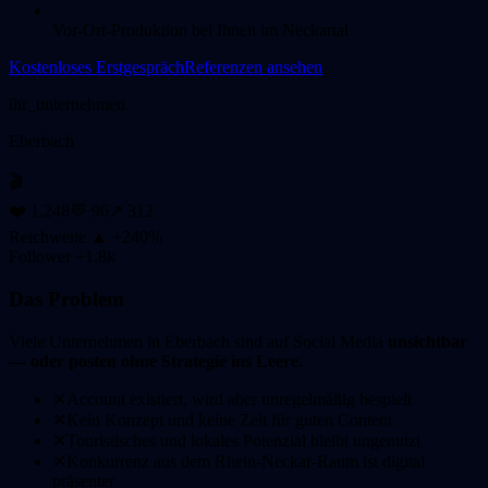
Vor-Ort-Produktion bei Ihnen im Neckartal
Kostenloses Erstgespräch
Referenzen ansehen
ihr_unternehmen
Eberbach
🎬
❤️ 1.248
💬 96
↗ 312
Reichweite ▲ +240%
Follower +1.8k
Das Problem
Viele Unternehmen in
Eberbach
sind auf Social Media
unsichtbar
— oder posten ohne Strategie ins Leere.
✕
Account existiert, wird aber unregelmäßig bespielt
✕
Kein Konzept und keine Zeit für guten Content
✕
Touristisches und lokales Potenzial bleibt ungenutzt
✕
Konkurrenz aus dem Rhein-Neckar-Raum ist digital
präsenter