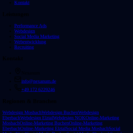
Kontakt
Leistungen
Performance Ads
Webdesign
Social Media Marketing
Webentwicklung
Recruiting
Kontakt
Nexanum
info@nexanum.de
+49 172 6229246
Regionen & Branchen
Webdesign Mosbach
Webdesign Buchen
Webdesign
Eberbach
Webdesign Elztal
Webdesign NOK
Online-Marketing
Mosbach
Online-Marketing Buchen
Online-Marketing
Eberbach
Online-Marketing Elztal
Social Media Mosbach
Social