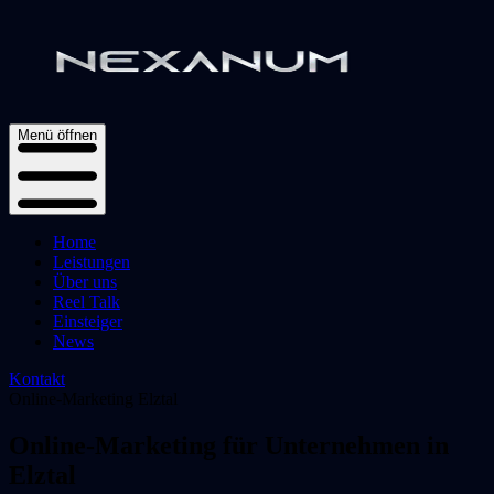
Menü öffnen
Home
Leistungen
Über uns
Reel Talk
Einsteiger
News
Kontakt
Online-Marketing
Elztal
Online-Marketing für Unternehmen in
Elztal