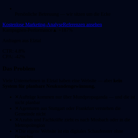
Persönliche Betreuung — wir sitzen um die Ecke
Kostenlose Marketing-Analyse
Referenzen ansehen
Kampagnen-Performance
▲ +187%
Anfragen aus
Elztal
CTR: 4.8%
CPA: -42%
Das Problem
Viele Unternehmen in
Elztal
haben eine Website — aber
kein
System für planbare Neukundengewinnung.
✕
Aufträge kommen nur über Mundpropaganda — und die ist
nicht planbar
✕
Agenturen aus Stuttgart oder Frankfurt verstehen die
Gemeinde nicht
✕
Azubis und Fachkräfte zieht es nach Mosbach oder in die
Metropolregion
✕
Die eigene Website ist ein digitales Schaufenster ohne
Besucher