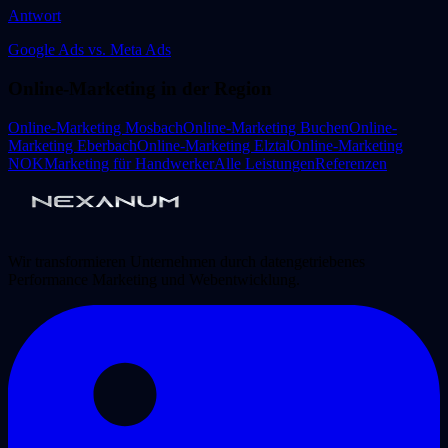
Antwort
Google Ads vs. Meta Ads
Online-Marketing in der Region
Online-Marketing Mosbach
Online-Marketing Buchen
Online-
Marketing Eberbach
Online-Marketing Elztal
Online-Marketing
NOK
Marketing für Handwerker
Alle Leistungen
Referenzen
Wir transformieren Unternehmen durch datengetriebenes
Performance Marketing und Webentwicklung.